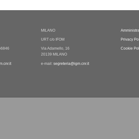
MILANO
Amministra
URT c/o IFOM
Privacy Po
66846
Via Adamello, 16
Cookie Pol
20139 MILANO
.cnr.it
e-mail:
segreteria@igm.cnr.it