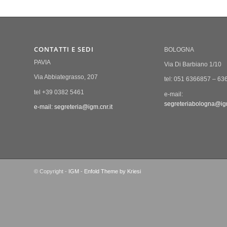
CONTATTI E SEDI
BOLOGNA
PAVIA
Via Di Barbiano 1/10
Via Abbiategrasso, 207
tel: 051 6366857 – 63
tel +39 0382 5461
e-mail:
segreteriabologna@igm
e-mail: segreteria@igm.cnr.it
© Copyright -
IGM
-
Enfold Theme by Kriesi