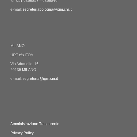
tel: 051 6366857 – 6366846
e-mail:
segreteriabologna@igm.cnr.it
MILANO
URT c/o IFOM
Via Adamello, 16
20139 MILANO
e-mail:
segreteria@igm.cnr.it
Amministrazione Trasparente
Privacy Policy