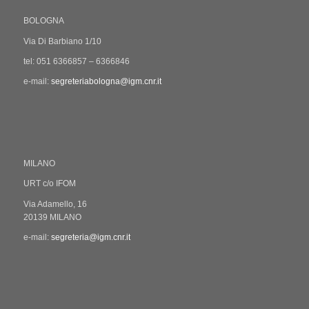
BOLOGNA
Via Di Barbiano 1/10
tel: 051 6366857 – 6366846
e-mail:
segreteriabologna@igm.cnr.it
MILANO
URT c/o IFOM
Via Adamello, 16
20139 MILANO
e-mail:
segreteria@igm.cnr.it