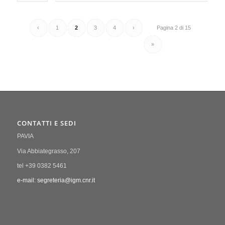
‹
1
2
3
4
›
Pagina 2 di 15
»
CONTATTI E SEDI
PAVIA
Via Abbiategrasso, 207
tel +39 0382 5461
e-mail: segreteria@igm.cnr.it