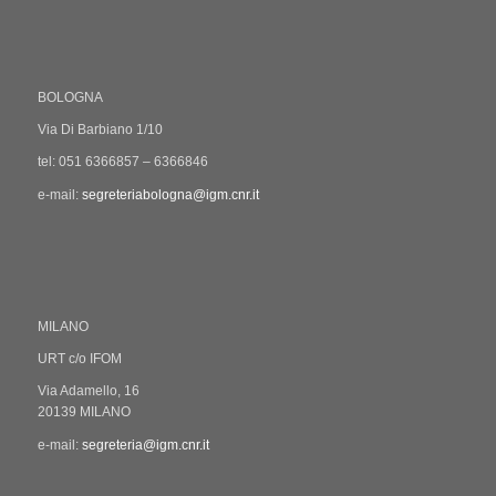
BOLOGNA
Via Di Barbiano 1/10
tel: 051 6366857 – 6366846
e-mail:
segreteriabologna@igm.cnr.it
MILANO
URT c/o IFOM
Via Adamello, 16
20139 MILANO
e-mail:
segreteria@igm.cnr.it