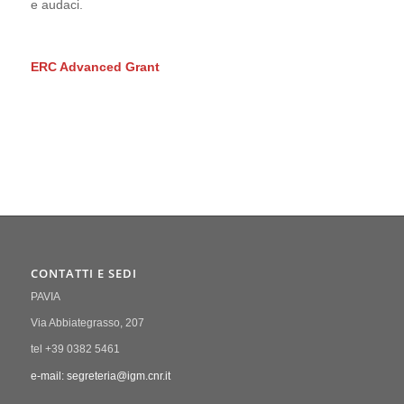
e audaci.
ERC Advanced Grant
CONTATTI E SEDI
PAVIA
Via Abbiategrasso, 207
tel +39 0382 5461
e-mail: segreteria@igm.cnr.it