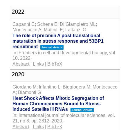
2022
Capanni C; Schena E; Di Giampietro ML;
Montecucco A; Mattioli E; Lattanzi G
The role of prelamin A post-translational
maturation in stress response and 53BP1
recruitment
Journal Article
In:
Frontiers in cell and developmental biology,
vol.
10,
2022
.
Abstract
|
Links
|
BibTeX
2020
Giordano M; Infantino L; Biggiogera M; Montecucco
A; Biamonti G
Heat Shock Affects Mitotic Segregation of
Human Chromosomes Bound to Stress-
Induced Satellite III RNAs
Journal Article
In:
International journal of molecular sciences,
vol.
21,
no 8,
pp. 2812,
2020
.
Abstract
|
Links
|
BibTeX