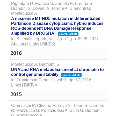
Pignataro D; Francia S; Zanetta F; Brenna G;
Brandini S; Olivieri A; Torroni A; Biamonti G;
Montecucco A
A missense MT-ND5 mutation in differentiated
Parkinson Disease cytoplasmic hybrid induces
ROS-dependent DNA Damage Response
amplified by DROSHA.
Journal Article
In:
Scientific reports,
vol. 7,
no 1,
pp. 9528,
2017
.
Abstract
|
Links
|
BibTeX
2016
Montecucco A; Biamonti G
DNA and RNA metabolism meet at chromatin to
control genome stability
Journal Article
In:
Frontiers in Genetics,
vol. 7,
pp. 67,
2016
.
Links
|
BibTeX
2015
Cremaschi P; Oliverio M; Leva V; Bione S; Carriero
R; Mazzucco G; Palamidessi A; Scita G; Biamonti
G; Montecucco A