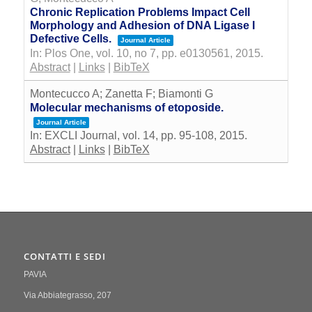
Chronic Replication Problems Impact Cell
Morphology and Adhesion of DNA Ligase I
Defective Cells.
Journal Article
In:
Plos One,
vol. 10,
no 7,
pp. e0130561,
2015
.
Abstract
|
Links
|
BibTeX
Montecucco A; Zanetta F; Biamonti G
Molecular mechanisms of etoposide.
Journal Article
In:
EXCLI Journal,
vol. 14,
pp. 95-108,
2015
.
Abstract
|
Links
|
BibTeX
CONTATTI E SEDI
PAVIA
Via Abbiategrasso, 207