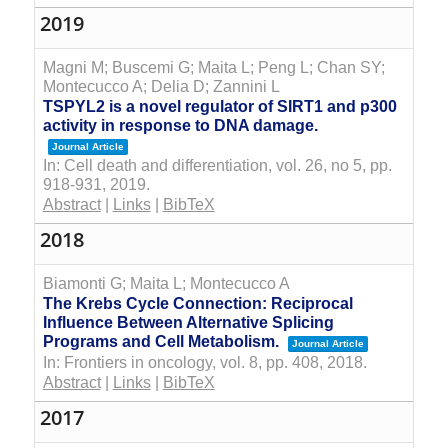
2019
Magni M; Buscemi G; Maita L; Peng L; Chan SY;
Montecucco A; Delia D; Zannini L
TSPYL2 is a novel regulator of SIRT1 and p300
activity in response to DNA damage.
Journal Article
In:
Cell death and differentiation,
vol. 26,
no 5,
pp.
918-931,
2019
.
Abstract
|
Links
|
BibTeX
2018
Biamonti G; Maita L; Montecucco A
The Krebs Cycle Connection: Reciprocal
Influence Between Alternative Splicing
Programs and Cell Metabolism.
Journal Article
In:
Frontiers in oncology,
vol. 8,
pp. 408,
2018
.
Abstract
|
Links
|
BibTeX
2017