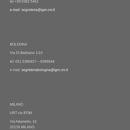
tel +39 0382 5461
e-mail: segreteria@igm.cnr.it
BOLOGNA
Via Di Barbiano 1/10
tel: 051 6366857 – 6366846
e-mail:
segreteriabologna@igm.cnr.it
MILANO
URT c/o IFOM
Via Adamello, 16
20139 MILANO