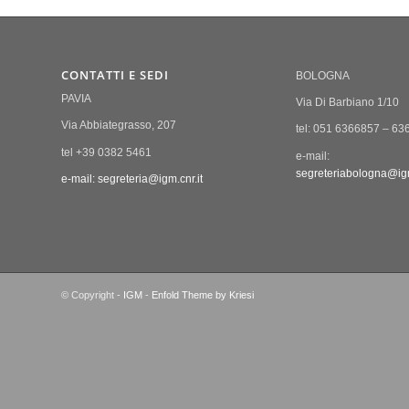
CONTATTI E SEDI
BOLOGNA
PAVIA
Via Di Barbiano 1/10
Via Abbiategrasso, 207
tel: 051 6366857 – 63
tel +39 0382 5461
e-mail:
segreteriabologna@igm
e-mail: segreteria@igm.cnr.it
© Copyright -
IGM
-
Enfold Theme by Kriesi