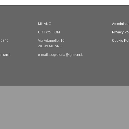
MILANO
Amministra
URT c/o IFOM
Privacy Po
66846
Via Adamello, 16
Cookie Pol
20139 MILANO
.cnr.it
e-mail:
segreteria@igm.cnr.it